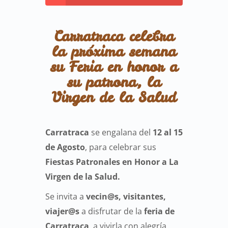
Carratraca celebra
la próxima semana
su Feria en honor a
su patrona, la
Virgen de la Salud
Carratraca
se engalana del
12 al 15
de Agosto
, para celebrar sus
Fiestas Patronales en Honor a La
Virgen de la Salud.
Se invita a
vecin@s, visitantes,
viajer@s
a disfrutar de la
feria de
Carratraca
, a vivirla con alegría,