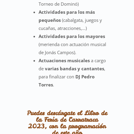
Torneo de Dominó)
Actividades para los más
pequeños
(cabalgata, juegos y
cucañas, atracciones,…)
Actividades para los mayores
(merienda con actuación musical
de Jonás Campos).
Actuaciones musicales
a cargo
de
varias bandas y cantantes
,
para finalizar con
DJ Pedro
Torres
.
Puedes descárgate el Libro de
la Feria de Carratraca
2023, con la programación
de este año